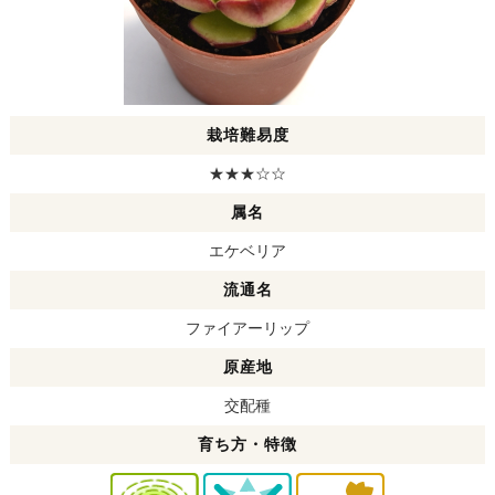
栽培難易度
★★★☆☆
属名
エケベリア
流通名
ファイアーリップ
原産地
交配種
育ち方・特徴