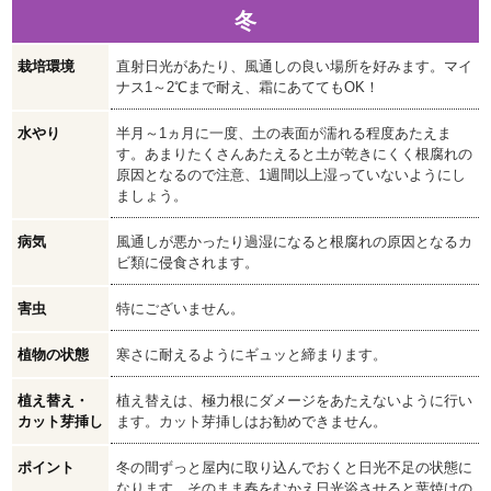
冬
栽培環境
直射日光があたり、風通しの良い場所を好みます。マイ
ナス1～2℃まで耐え、霜にあててもOK！
水やり
半月～1ヵ月に一度、土の表面が濡れる程度あたえま
す。あまりたくさんあたえると土が乾きにくく根腐れの
原因となるので注意、1週間以上湿っていないようにし
ましょう。
病気
風通しが悪かったり過湿になると根腐れの原因となるカ
ビ類に侵食されます。
害虫
特にございません。
植物の状態
寒さに耐えるようにギュッと締まります。
植え替え・
植え替えは、極力根にダメージをあたえないように行い
カット芽挿し
ます。カット芽挿しはお勧めできません。
ポイント
冬の間ずっと屋内に取り込んでおくと日光不足の状態に
なります。そのまま春をむかえ日光浴させると葉焼けの